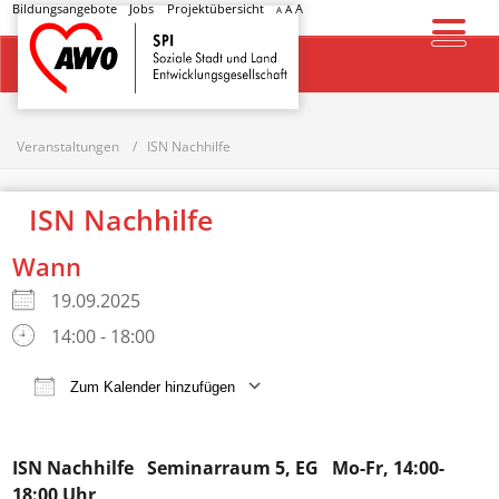
Bildungsangebote
Jobs
Projektübersicht
A
A
A
Startseite
Veranstaltungen
ISN Nachhilfe
ISN Nachhilfe
Wann
19.09.2025
14:00 - 18:00
Zum Kalender hinzufügen
ICS herunterladen
Google Kalender
ISN Nachhilfe
Seminarraum 5, EG Mo-Fr, 14:00-
18:00 Uhr